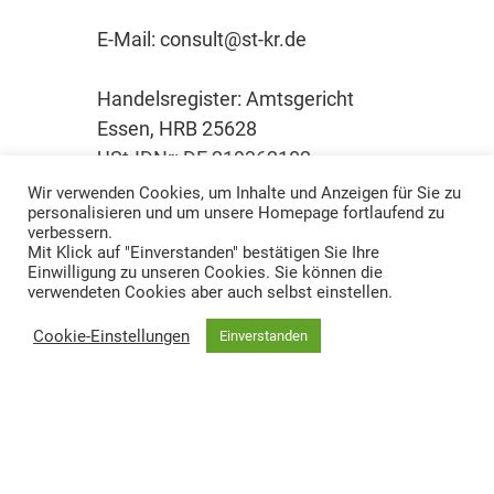
E-Mail: consult@st-kr.de
Handelsregister: Amtsgericht
Essen, HRB 25628
USt-IDNr: DE 219362102
Wir verwenden Cookies, um Inhalte und Anzeigen für Sie zu
personalisieren und um unsere Homepage fortlaufend zu
Inhaltlich Verantwortlicher:
verbessern.
Thomas Rotter (Anschrift s.o.)
Mit Klick auf "Einverstanden" bestätigen Sie Ihre
Einwilligung zu unseren Cookies. Sie können die
verwendeten Cookies aber auch selbst einstellen.
Cookie-Einstellungen
Einverstanden